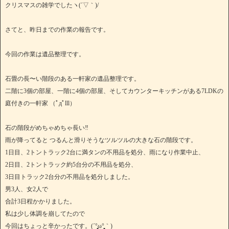
クリスマスの雑学でしたヽ(´▽｀)/
さてと、昨日までの作業の報告です。
今回の作業は遺品整理です。
石畳の長〜い階段のある一軒家の遺品整理です。
二階に3個の部屋、一階に4個の部屋、そしてカウンターキッチンがある7LDKの
庭付きの一軒家 （ﾟдﾟlll）
石の階段がめちゃめちゃ長い‼︎
雨が降ってると つるんと滑りそうなツルツルの大きな石の階段です。
1日目、2トントラック2台に満タンの不用品を処分、雨になり作業中止、
2日目、2トントラック約5台分の不用品を処分、
3日目トラック2台分の不用品を処分しました。
男3人、女2人で
合計3日程かかりました。
私は少し体調を崩してたので
今回はちょっと辛かったです。(´°̥̥̥̥̥̥̥̥ω°̥̥̥̥̥̥̥̥｀)