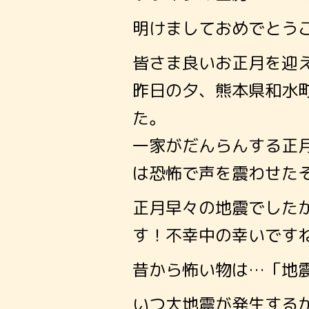
明けましておめでとう
皆さま良いお正月を迎
昨日の夕、熊本県和水
た。
一家がだんらんする正
は恐怖で声を震わせた
正月早々の地震でした
す！不幸中の幸いです
昔から怖い物は…「地
いつ大地震が発生する