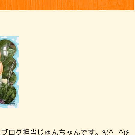
リサイクル工房MOKOのブログ担当じゅんちゃんです。٩(^‿^)۶