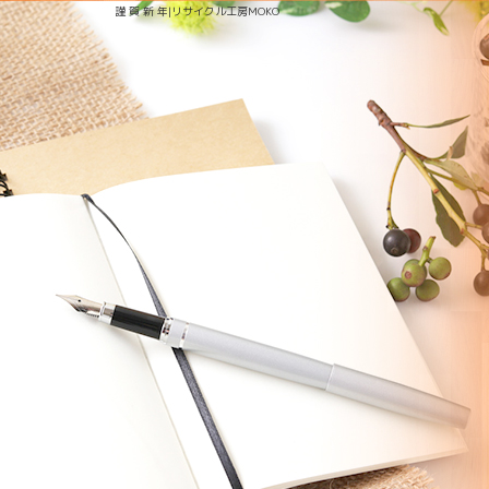
謹 賀 新 年|リサイクル工房MOKO