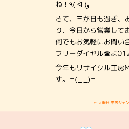
ね！٩( ᐛ )و
さて、三が日も過ぎ、
何でもお気軽にお問い
フリーダイヤル☎︎よ012
今年もリサイクル工房M
す。m(_ _)m
←
大晦日 年末ジャン